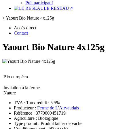
Prêt participatif
LE RESEAU↗
>
Yaourt Bio Nature 4x125g
Accès direct
Contact
Yaourt Bio Nature 4x125g
Bio européen
Invitation à la ferme
Nature
TVA : Taux réduit : 5.5%
Producteur :
Ferme de L'Airvaudais
Référence : 3770000451719
Agriculture : Biologique
Type produit : Produit laitier de vache
Conditionnement : 500 g
(x6)